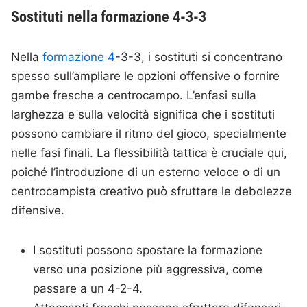
Sostituti nella formazione 4-3-3
Nella
formazione 4
-3-3, i sostituti si concentrano
spesso sull’ampliare le opzioni offensive o fornire
gambe fresche a centrocampo. L’enfasi sulla
larghezza e sulla velocità significa che i sostituti
possono cambiare il ritmo del gioco, specialmente
nelle fasi finali. La flessibilità tattica è cruciale qui,
poiché l’introduzione di un esterno veloce o di un
centrocampista creativo può sfruttare le debolezze
difensive.
I sostituti possono spostare la formazione
verso una posizione più aggressiva, come
passare a un 4-2-4.