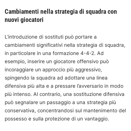
Cambiamenti nella strategia di squadra con
nuovi giocatori
L’introduzione di sostituti può portare a
cambiamenti significativi nella strategia di squadra,
in particolare in una formazione 4-4-2. Ad
esempio, inserire un giocatore offensivo può
incoraggiare un approccio più aggressivo,
spingendo la squadra ad adottare una linea
difensiva più alta e a pressare l’avversario in modo
più intenso. Al contrario, una sostituzione difensiva
può segnalare un passaggio a una strategia più
conservativa, concentrandosi sul mantenimento del
possesso e sulla protezione di un vantaggio.