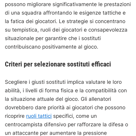
possono migliorare significativamente le prestazioni
di una squadra affrontando le esigenze tattiche e
la fatica dei giocatori. Le strategie si concentrano
su tempistica, ruoli dei giocatori e consapevolezza
situazionale per garantire che i sostituti
contribuiscano positivamente al gioco.
Criteri per selezionare sostituti efficaci
Scegliere i giusti sostituti implica valutare le loro
abilità, i livelli di forma fisica e la compatibilità con
la situazione attuale del gioco. Gli allenatori
dovrebbero dare priorità ai giocatori che possono
ricoprire
ruoli tattici
specifici, come un
centrocampista difensivo per rafforzare la difesa o
un attaccante per aumentare la pressione