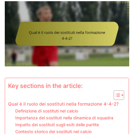
Key sections in the article:
Qual è il ruolo dei sostituti nella formazione 4-4-2?
Definizione di sostituti nel calcio
Importanza dei sostituti nella dinamica di squadra
Impatto dei sostituti sugli esiti delle partite
Contesto storico dei sostituti nel calcio