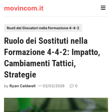
Skip
movincom.it
Main
to
Men
content
P
Ruoli dei Giocatori nella Formazione 4-4-2
o
Ruolo dei Sostituti nella
s
t
Formazione 4-4-2: Impatto,
e
Cambiamenti Tattici,
d
i
Strategie
n
by
Ryan Caldwell
02/02/2026
0