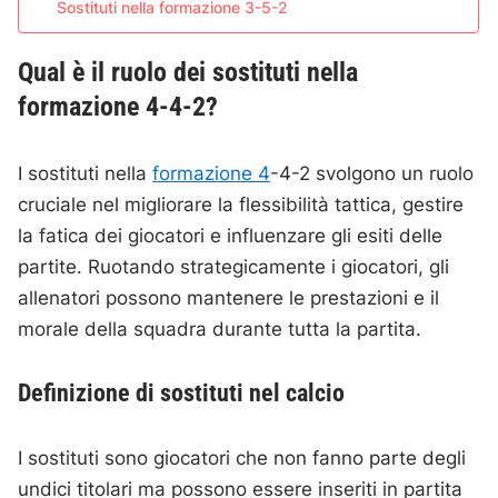
Sostituti nella formazione 3-5-2
Qual è il ruolo dei sostituti nella
formazione 4-4-2?
I sostituti nella
formazione 4
-4-2 svolgono un ruolo
cruciale nel migliorare la flessibilità tattica, gestire
la fatica dei giocatori e influenzare gli esiti delle
partite. Ruotando strategicamente i giocatori, gli
allenatori possono mantenere le prestazioni e il
morale della squadra durante tutta la partita.
Definizione di sostituti nel calcio
I sostituti sono giocatori che non fanno parte degli
undici titolari ma possono essere inseriti in partita