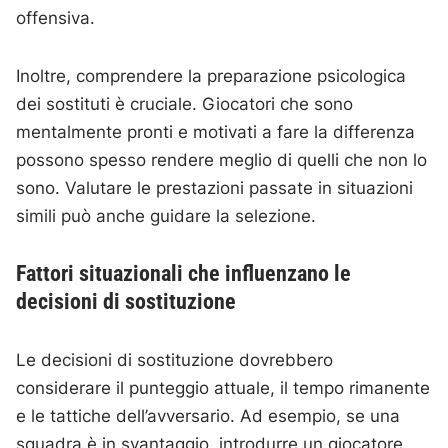
offensiva.
Inoltre, comprendere la preparazione psicologica
dei sostituti è cruciale. Giocatori che sono
mentalmente pronti e motivati a fare la differenza
possono spesso rendere meglio di quelli che non lo
sono. Valutare le prestazioni passate in situazioni
simili può anche guidare la selezione.
Fattori situazionali che influenzano le
decisioni di sostituzione
Le decisioni di sostituzione dovrebbero
considerare il punteggio attuale, il tempo rimanente
e le tattiche dell’avversario. Ad esempio, se una
squadra è in svantaggio, introdurre un giocatore