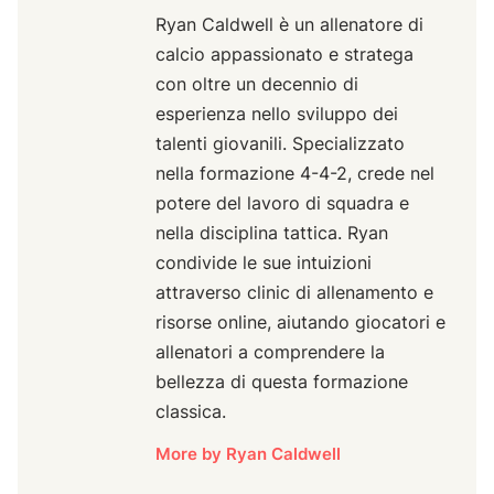
Ryan Caldwell è un allenatore di
calcio appassionato e stratega
con oltre un decennio di
esperienza nello sviluppo dei
talenti giovanili. Specializzato
nella formazione 4-4-2, crede nel
potere del lavoro di squadra e
nella disciplina tattica. Ryan
condivide le sue intuizioni
attraverso clinic di allenamento e
risorse online, aiutando giocatori e
allenatori a comprendere la
bellezza di questa formazione
classica.
More by Ryan Caldwell