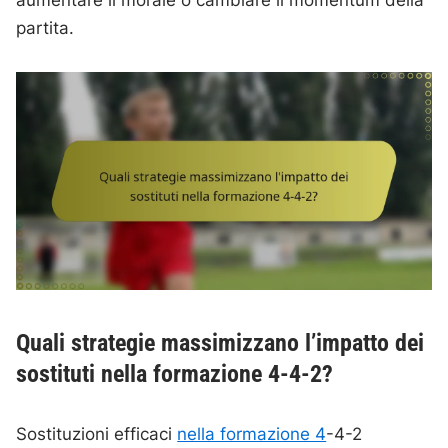
aumentare il morale o cambiare il momentum della
partita.
Quali strategie massimizzano l’impatto dei
sostituti nella formazione 4-4-2?
Sostituzioni efficaci
nella formazione 4
-4-2