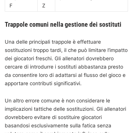
F
Z
Trappole comuni nella gestione dei sostituti
Una delle principali trappole è effettuare
sostituzioni troppo tardi, il che può limitare l’impatto
dei giocatori freschi. Gli allenatori dovrebbero
cercare di introdurre i sostituti abbastanza presto
da consentire loro di adattarsi al flusso del gioco e
apportare contributi significativi.
Un altro errore comune è non considerare le
implicazioni tattiche delle sostituzioni. Gli allenatori
dovrebbero evitare di sostituire giocatori
basandosi esclusivamente sulla fatica senza