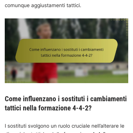
comunque aggiustamenti tattici.
Come influenzano i sostituti i cambiamenti
tattici nella formazione 4-4-2?
I sostituti svolgono un ruolo cruciale nell’alterare le