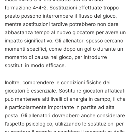
formazione 4-4-2. Sostituzioni effettuate troppo
presto possono interrompere il flusso del gioco,
mentre sostituzioni tardive potrebbero non dare
abbastanza tempo al nuovo giocatore per avere un
impatto significativo. Gli allenatori spesso cercano
momenti specifici, come dopo un gol o durante un
momento di pausa nel gioco, per introdurre i
sostituti in modo efficace.
Inoltre, comprendere le condizioni fisiche dei
giocatori è essenziale. Sostituire giocatori affaticati
può mantenere alti livelli di energia in campo, il che
è particolarmente importante in partite ad alta
posta. Gli allenatori dovrebbero anche considerare
l’aspetto psicologico, utilizzando le sostituzioni per