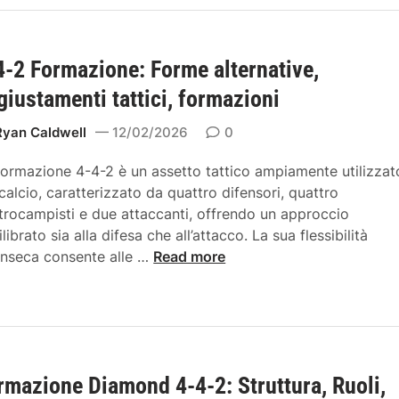
m
o
g
a
l
g
z
i
i
4-2 Formazione: Forme alternative,
i
d
o
e
giustamenti tattici, formazioni
n
i
e
Ryan Caldwell
12/02/2026
0
t
4
e
formazione 4-4-2 è un assetto tattico ampiamente utilizzat
-
r
 calcio, caratterizzato da quattro difensori, quattro
4
z
trocampisti e due attaccanti, offrendo un approccio
-
i
librato sia alla difesa che all’attacco. La sua flessibilità
2
n
4
rinseca consente alle …
Read more
:
i
-
C
,
4
o
C
-
n
e
2
f
n
F
i
t
rmazione Diamond 4-4-2: Struttura, Ruoli,
o
g
r