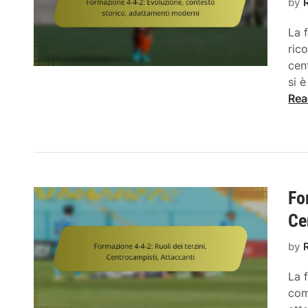
by
La 
ric
cen
si 
F
Rea
o
r
m
a
z
Fo
i
o
Ce
n
e
by
4
La 
-
com
4