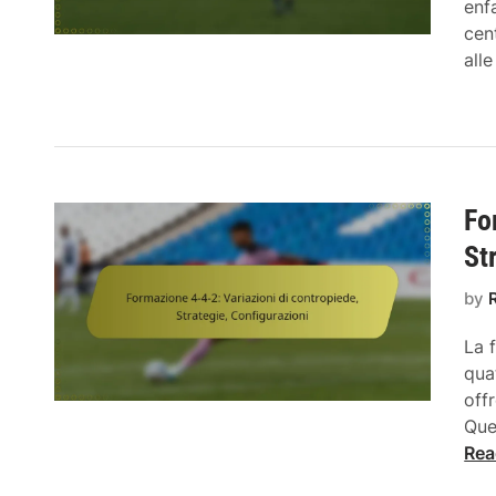
enf
cen
all
Fo
St
by
La 
qua
off
Que
Rea