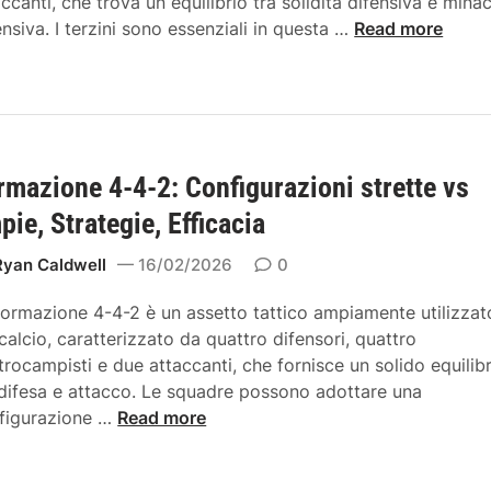
accanti, che trova un equilibrio tra solidità difensiva e mina
c
F
ensiva. I terzini sono essenziali in questa …
Read more
h
o
e
r
,
m
V
a
a
z
n
rmazione 4-4-2: Configurazioni strette vs
i
t
o
pie, Strategie, Efficacia
a
n
g
e
Ryan Caldwell
16/02/2026
0
g
4
i
formazione 4-4-2 è un assetto tattico ampiamente utilizzat
-
,
 calcio, caratterizzato da quattro difensori, quattro
4
S
trocampisti e due attaccanti, che fornisce un solido equilib
-
v
 difesa e attacco. Le squadre possono adottare una
2
a
F
figurazione …
Read more
:
n
o
R
t
r
u
a