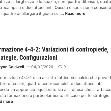
t
atizza la larghezza e lo spazio, con quattro difensori, quatt
a
n
p
i
trocampisti e due attaccanti. Questa disposizione consent
m
a
i
F
e squadre di allargare il gioco sul …
Read more
o
t
e
o
n
i
,
r
d
v
S
m
4
e
t
a
-
,
r
z
4
a
a
rmazione 4-4-2: Variazioni di contropiede,
i
-
g
t
o
2
rategie, Configurazioni
g
e
n
:
i
g
e
Ryan Caldwell
04/02/2026
0
S
u
i
4
t
s
e
formazione 4-4-2 è un assetto tattico nel calcio che preve
-
r
t
,
ttro difensori, quattro centrocampisti e due attaccanti,
4
u
a
E
rendo un approccio equilibrato sia alla difesa che all’attacco
-
t
m
f
sta formazione è particolarmente efficace per le strategie
2
t
e
f
d more
A
u
n
i
m
r
t