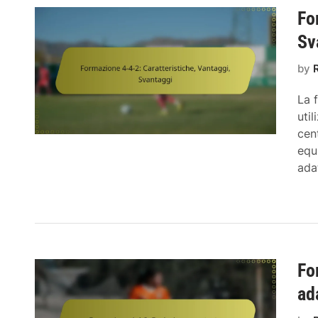
Fo
Sv
by
La 
uti
cen
equ
ada
Fo
ad