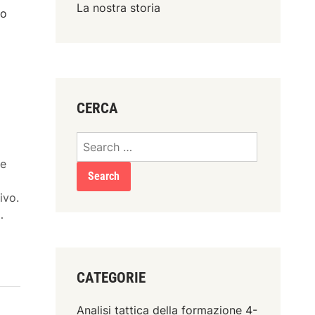
La nostra storia
no
CERCA
Search
for:
de
ivo.
F
…
o
r
m
CATEGORIE
a
z
Analisi tattica della formazione 4-