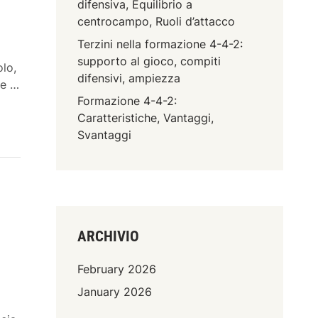
difensiva, Equilibrio a
i
centrocampo, Ruoli d’attacco
d
i
Terzini nella formazione 4-4-2:
o
p
supporto al gioco, compiti
olo,
r
difensivi, ampiezza
 e …
e
Formazione 4-4-2:
s
Caratteristiche, Vantaggi,
s
Svantaggi
i
n
g
,
A
s
ARCHIVIO
s
e
February 2026
t
January 2026
t
i