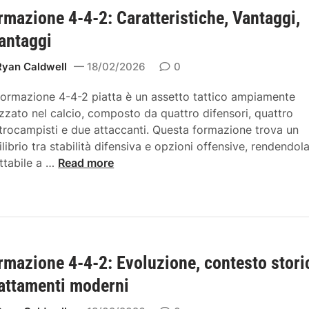
rmazione 4-4-2: Caratteristiche, Vantaggi,
antaggi
Ryan Caldwell
18/02/2026
0
formazione 4-4-2 piatta è un assetto tattico ampiamente
lizzato nel calcio, composto da quattro difensori, quattro
trocampisti e due attaccanti. Questa formazione trova un
ilibrio tra stabilità difensiva e opzioni offensive, rendendol
F
ttabile a …
Read more
o
r
m
a
z
rmazione 4-4-2: Evoluzione, contesto stori
i
o
attamenti moderni
n