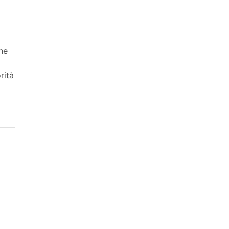
he
rità