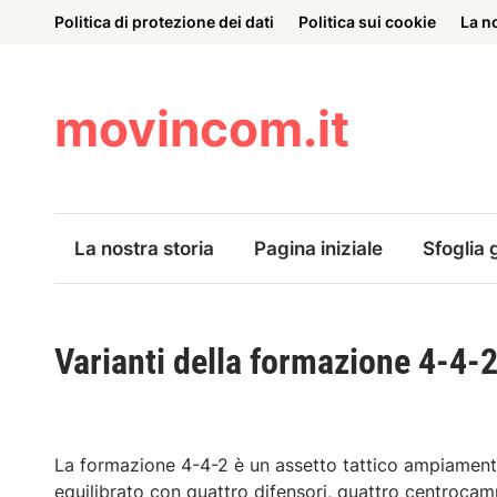
Skip
Politica di protezione dei dati
Politica sui cookie
La n
to
content
movincom.it
La nostra storia
Pagina iniziale
Sfoglia g
Varianti della formazione 4-4-
La formazione 4-4-2 è un assetto tattico ampiamente 
equilibrato con quattro difensori, quattro centrocam