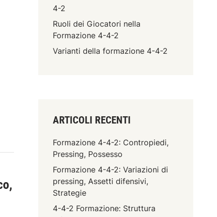
i
4-2
o
n
Ruoli dei Giocatori nella
e
Formazione 4-4-2
4
Varianti della formazione 4-4-2
-
4
-
2
a
:
V
ARTICOLI RECENTI
a
r
Formazione 4-4-2: Contropiedi,
i
Pressing, Possesso
a
Formazione 4-4-2: Variazioni di
z
pressing, Assetti difensivi,
co,
i
Strategie
o
4-4-2 Formazione: Struttura
n