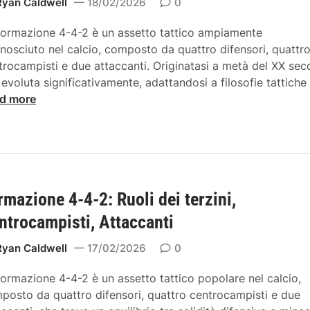
e
Ryan Caldwell
18/02/2026
0
4
formazione 4-4-2 è un assetto tattico ampiamente
-
onosciuto nel calcio, composto da quattro difensori, quattr
4
trocampisti e due attaccanti. Originatasi a metà del XX sec
-
è evoluta significativamente, adattandosi a filosofie tattiche
2
d more
:
C
a
r
a
t
rmazione 4-4-2: Ruoli dei terzini,
t
e
ntrocampisti, Attaccanti
r
Ryan Caldwell
17/02/2026
0
i
s
formazione 4-4-2 è un assetto tattico popolare nel calcio,
t
posto da quattro difensori, quattro centrocampisti e due
i