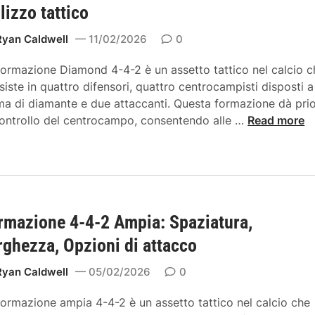
r
u
ilizzo tattico
o
m
r
c
a
Ryan Caldwell
11/02/2026
0
a
a
z
z
m
formazione Diamond 4-4-2 è un assetto tattico nel calcio c
i
i
p
siste in quattro difensori, quattro centrocampisti disposti a
o
o
i
ma di diamante e due attaccanti. Questa formazione dà prio
n
n
s
F
controllo del centrocampo, consentendo alle …
Read more
e
i
t
o
:
s
i
r
F
t
,
m
o
r
A
a
r
e
t
z
m
t
t
rmazione 4-4-2 Ampia: Spaziatura,
i
e
t
a
o
a
rghezza, Opzioni di attacco
e
c
n
l
v
c
e
Ryan Caldwell
05/02/2026
0
t
s
a
D
e
a
n
formazione ampia 4-4-2 è un assetto tattico nel calcio che
i
r
m