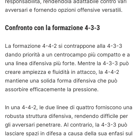
responsabilità, rendendola adattabile contro vari
avversari e fornendo opzioni offensive versatili.
Confronto con la formazione 4-3-3
La formazione 4-4-2 si contrappone alla 4-3-3
dando priorità a un centrocampo più compatto e a
una linea difensiva più forte. Mentre la 4-3-3 può
creare ampiezza e fluidità in attacco, la 4-4-2
mantiene una solida forma difensiva che può
assorbire efficacemente la pressione.
In una 4-4-2, le due linee di quattro forniscono una
robusta struttura difensiva, rendendo difficile per
gli avversari penetrare. Al contrario, la 4-3-3 può
lasciare spazi in difesa a causa della sua enfasi sul