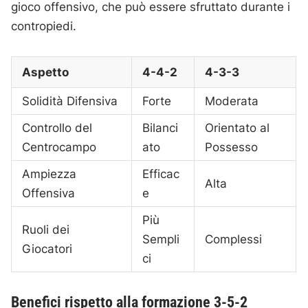
gioco offensivo, che può essere sfruttato durante i
contropiedi.
Aspetto
4-4-2
4-3-3
Solidità Difensiva
Forte
Moderata
Controllo del
Bilanci
Orientato al
Centrocampo
ato
Possesso
Ampiezza
Efficac
Alta
Offensiva
e
Più
Ruoli dei
Sempli
Complessi
Giocatori
ci
Benefici rispetto alla formazione 3-5-2