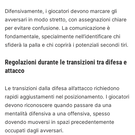
Difensivamente, i giocatori devono marcare gli
avversari in modo stretto, con assegnazioni chiare
per evitare confusione. La comunicazione è
fondamentale, specialmente nell’identificare chi
sfiderà la palla e chi coprirà i potenziali secondi tiri.
Regolazioni durante le transizioni tra difesa e
attacco
Le transizioni dalla difesa all’attacco richiedono
rapidi aggiustamenti nel posizionamento. I giocatori
devono riconoscere quando passare da una
mentalità difensiva a una offensiva, spesso
dovendo muoversi in spazi precedentemente
occupati dagli avversari.