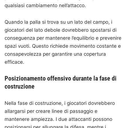
qualsiasi cambiamento nell’attacco.
Quando la palla si trova su un lato del campo, i
giocatori del lato debole dovrebbero spostarsi di
conseguenza per mantenere l’equilibrio e prevenire
spazi vuoti. Questo richiede movimento costante e
consapevolezza per garantire una copertura
efficace.
Posizionamento offensivo durante la fase di
costruzione
Nella fase di costruzione, i giocatori dovrebbero
allargarsi per creare linee di passaggio e
mantenere ampiezza. I due attaccanti possono
posizionarsi per allungare la difesa, mentre i