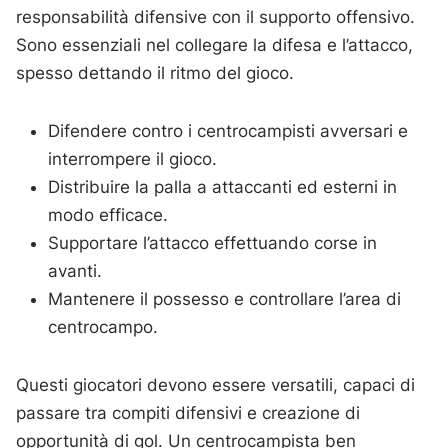
responsabilità difensive con il supporto offensivo.
Sono essenziali nel collegare la difesa e l’attacco,
spesso dettando il ritmo del gioco.
Difendere contro i centrocampisti avversari e
interrompere il gioco.
Distribuire la palla a attaccanti ed esterni in
modo efficace.
Supportare l’attacco effettuando corse in
avanti.
Mantenere il possesso e controllare l’area di
centrocampo.
Questi giocatori devono essere versatili, capaci di
passare tra compiti difensivi e creazione di
opportunità di gol. Un centrocampista ben