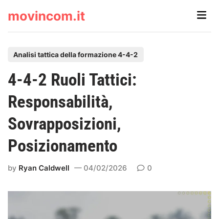
Skip
movincom.it
Main
to
Men
content
P
Analisi tattica della formazione 4-4-2
o
4-4-2 Ruoli Tattici:
s
t
Responsabilità,
e
Sovrapposizioni,
d
i
Posizionamento
n
by
Ryan Caldwell
04/02/2026
0