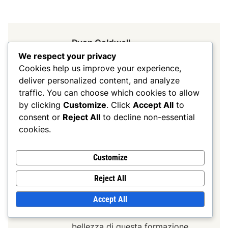
Ryan Caldwell
We respect your privacy
Ryan Caldwell è un allenatore di
Cookies help us improve your experience,
calcio appassionato e stratega
deliver personalized content, and analyze
con oltre un decennio di
traffic. You can choose which cookies to allow
esperienza nello sviluppo dei
by clicking
Customize
. Click
Accept All
to
talenti giovanili. Specializzato
consent or
Reject All
to decline non-essential
cookies.
nella formazione 4-4-2, crede nel
potere del lavoro di squadra e
nella disciplina tattica. Ryan
Customize
condivide le sue intuizioni
Reject All
attraverso clinic di allenamento e
risorse online, aiutando giocatori e
Accept All
allenatori a comprendere la
bellezza di questa formazione