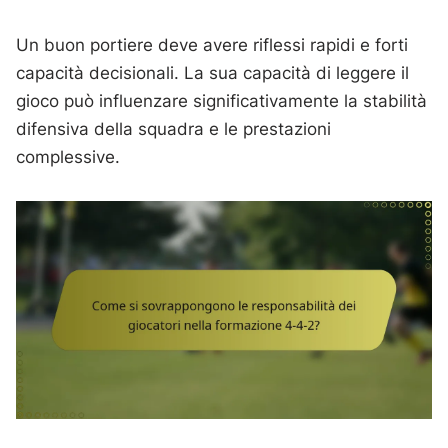
Un buon portiere deve avere riflessi rapidi e forti
capacità decisionali. La sua capacità di leggere il
gioco può influenzare significativamente la stabilità
difensiva della squadra e le prestazioni
complessive.