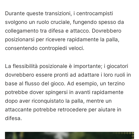
Durante queste transizioni, i centrocampisti
svolgono un ruolo cruciale, fungendo spesso da
collegamento tra difesa e attacco. Dovrebbero
posizionarsi per ricevere rapidamente la palla,
consentendo contropiedi veloci.
La flessibilità posizionale è importante; i giocatori
dovrebbero essere pronti ad adattare i loro ruoli in
base al flusso del gioco. Ad esempio, un terzino
potrebbe dover spingersi in avanti rapidamente
dopo aver riconquistato la palla, mentre un
attaccante potrebbe retrocedere per aiutare in
difesa.