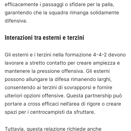
efficacemente i passaggi o sfidare per la palla,
garantendo che la squadra rimanga solidamente
difensiva.
Interazioni tra esterni e terzini
Gli esterni e i terzini nella formazione 4-4-2 devono
lavorare a stretto contatto per creare ampiezza e
mantenere la pressione offensiva. Gli esterni
possono allungare la difesa rimanendo larghi,
consentendo ai terzini di sovrapporsi e fornire
ulteriori opzioni offensive. Questa partnership può
portare a cross efficaci nell’area di rigore o creare
spazi per i centrocampisti da sfruttare.
Tuttavia, questa relazione richiede anche