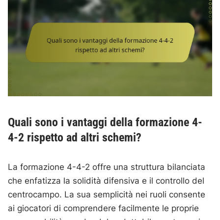
Quali sono i vantaggi della formazione 4-
4-2 rispetto ad altri schemi?
La formazione 4-4-2 offre una struttura bilanciata
che enfatizza la solidità difensiva e il controllo del
centrocampo. La sua semplicità nei ruoli consente
ai giocatori di comprendere facilmente le proprie