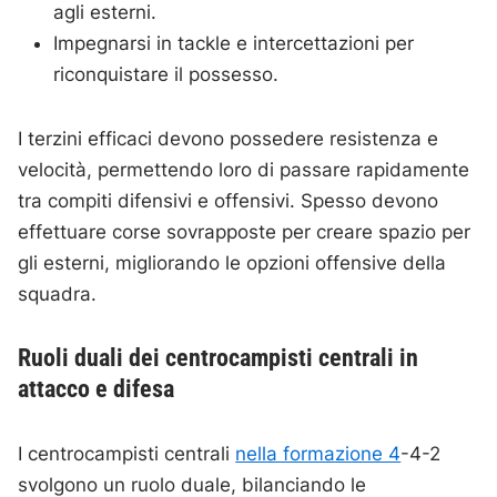
agli esterni.
Impegnarsi in tackle e intercettazioni per
riconquistare il possesso.
I terzini efficaci devono possedere resistenza e
velocità, permettendo loro di passare rapidamente
tra compiti difensivi e offensivi. Spesso devono
effettuare corse sovrapposte per creare spazio per
gli esterni, migliorando le opzioni offensive della
squadra.
Ruoli duali dei centrocampisti centrali in
attacco e difesa
I centrocampisti centrali
nella formazione 4
-4-2
svolgono un ruolo duale, bilanciando le