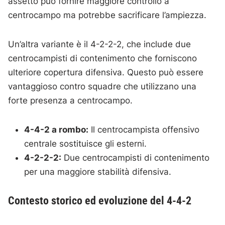
assetto può fornire maggiore controllo a
centrocampo ma potrebbe sacrificare l’ampiezza.
Un’altra variante è il 4-2-2-2, che include due
centrocampisti di contenimento che forniscono
ulteriore copertura difensiva. Questo può essere
vantaggioso contro squadre che utilizzano una
forte presenza a centrocampo.
4-4-2 a rombo:
Il centrocampista offensivo
centrale sostituisce gli esterni.
4-2-2-2:
Due centrocampisti di contenimento
per una maggiore stabilità difensiva.
Contesto storico ed evoluzione del 4-4-2