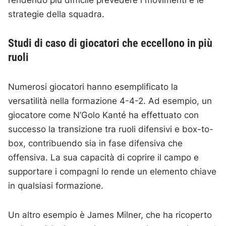
rendendo più difficile prevedere i movimenti e le
strategie della squadra.
Studi di caso di giocatori che eccellono in più
ruoli
Numerosi giocatori hanno esemplificato la
versatilità nella formazione 4-4-2. Ad esempio, un
giocatore come N’Golo Kanté ha effettuato con
successo la transizione tra ruoli difensivi e box-to-
box, contribuendo sia in fase difensiva che
offensiva. La sua capacità di coprire il campo e
supportare i compagni lo rende un elemento chiave
in qualsiasi formazione.
Un altro esempio è James Milner, che ha ricoperto