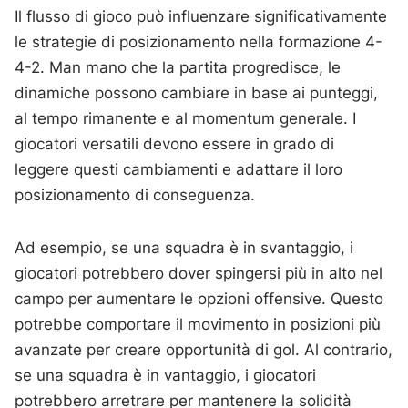
Il flusso di gioco può influenzare significativamente
le strategie di posizionamento nella formazione 4-
4-2. Man mano che la partita progredisce, le
dinamiche possono cambiare in base ai punteggi,
al tempo rimanente e al momentum generale. I
giocatori versatili devono essere in grado di
leggere questi cambiamenti e adattare il loro
posizionamento di conseguenza.
Ad esempio, se una squadra è in svantaggio, i
giocatori potrebbero dover spingersi più in alto nel
campo per aumentare le opzioni offensive. Questo
potrebbe comportare il movimento in posizioni più
avanzate per creare opportunità di gol. Al contrario,
se una squadra è in vantaggio, i giocatori
potrebbero arretrare per mantenere la solidità