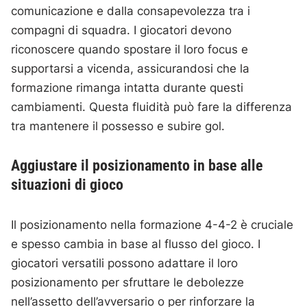
comunicazione e dalla consapevolezza tra i
compagni di squadra. I giocatori devono
riconoscere quando spostare il loro focus e
supportarsi a vicenda, assicurandosi che la
formazione rimanga intatta durante questi
cambiamenti. Questa fluidità può fare la differenza
tra mantenere il possesso e subire gol.
Aggiustare il posizionamento in base alle
situazioni di gioco
Il posizionamento nella formazione 4-4-2 è cruciale
e spesso cambia in base al flusso del gioco. I
giocatori versatili possono adattare il loro
posizionamento per sfruttare le debolezze
nell’assetto dell’avversario o per rinforzare la