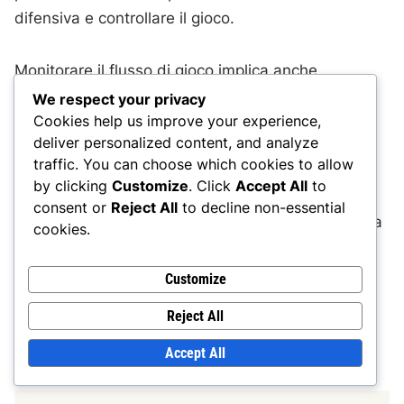
difensiva e controllare il gioco.
Monitorare il flusso di gioco implica anche
riconoscere quando premere per un gol o quando
We respect your privacy
consolidare un vantaggio. I giocatori versatili
Cookies help us improve your experience,
deliver personalized content, and analyze
dovrebbero comunicare con i compagni per
traffic. You can choose which cookies to allow
garantire che tutti siano allineati nel loro
by clicking
Customize
. Click
Accept All
to
posizionamento, il che aiuta a mantenere la
consent or
Reject All
to decline non-essential
struttura e l’efficacia della squadra durante tutta la
cookies.
partita.
Customize
Reject All
Accept All