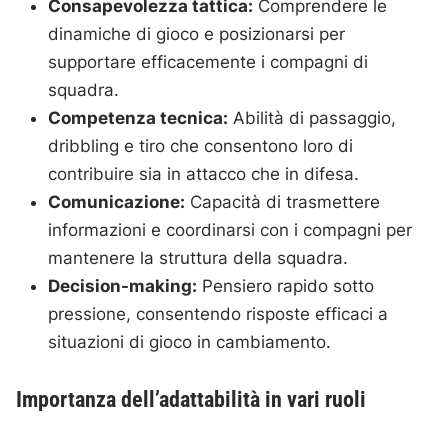
Consapevolezza tattica:
Comprendere le
dinamiche di gioco e posizionarsi per
supportare efficacemente i compagni di
squadra.
Competenza tecnica:
Abilità di passaggio,
dribbling e tiro che consentono loro di
contribuire sia in attacco che in difesa.
Comunicazione:
Capacità di trasmettere
informazioni e coordinarsi con i compagni per
mantenere la struttura della squadra.
Decision-making:
Pensiero rapido sotto
pressione, consentendo risposte efficaci a
situazioni di gioco in cambiamento.
Importanza dell’adattabilità in vari ruoli