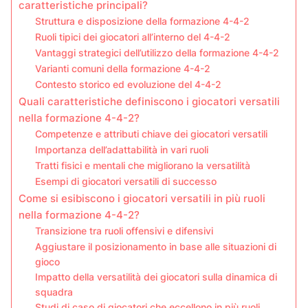
caratteristiche principali?
Struttura e disposizione della formazione 4-4-2
Ruoli tipici dei giocatori all’interno del 4-4-2
Vantaggi strategici dell’utilizzo della formazione 4-4-2
Varianti comuni della formazione 4-4-2
Contesto storico ed evoluzione del 4-4-2
Quali caratteristiche definiscono i giocatori versatili
nella formazione 4-4-2?
Competenze e attributi chiave dei giocatori versatili
Importanza dell’adattabilità in vari ruoli
Tratti fisici e mentali che migliorano la versatilità
Esempi di giocatori versatili di successo
Come si esibiscono i giocatori versatili in più ruoli
nella formazione 4-4-2?
Transizione tra ruoli offensivi e difensivi
Aggiustare il posizionamento in base alle situazioni di
gioco
Impatto della versatilità dei giocatori sulla dinamica di
squadra
Studi di caso di giocatori che eccellono in più ruoli