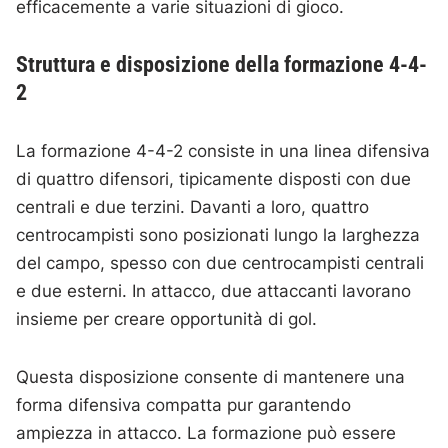
efficacemente a varie situazioni di gioco.
Struttura e disposizione della formazione 4-4-
2
La formazione 4-4-2 consiste in una linea difensiva
di quattro difensori, tipicamente disposti con due
centrali e due terzini. Davanti a loro, quattro
centrocampisti sono posizionati lungo la larghezza
del campo, spesso con due centrocampisti centrali
e due esterni. In attacco, due attaccanti lavorano
insieme per creare opportunità di gol.
Questa disposizione consente di mantenere una
forma difensiva compatta pur garantendo
ampiezza in attacco. La formazione può essere